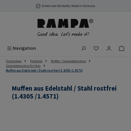
Zum Hauptinhalt springen
Direkt vom Hersteller, Made in Germany
Du hast 0 Produ
Navigation
Onlineshop
Produkte
Muffen / Gewindeeinsätze
Gewindeeinsätze für Holz
Muffen aus Edelstahl / Stahl rostfrei (1.4305 /1.4571)
Muffen aus Edelstahl / Stahl rostfrei
(1.4305 /1.4571)