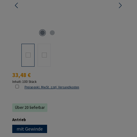
Regulärer Preis:
33,48 €
Inhalt:
100 Stück
Preise exkl. MwSt. zzgl. Versandkosten
Über 20 lieferbar
auswählen
Antrieb
mit Gewinde