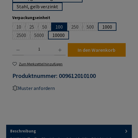
Stahl, gelb verzinkt
auswählen
Verpackungseinheit
10
25
50
100
250
500
1000
(Diese Option ist zurzeit nicht verfügbar.)
(Diese Option ist zurzeit nicht verfügbar.)
(Diese Option ist zurzeit nicht verfügbar.)
(Diese Option ist zurzeit nicht verf
(Diese Option ist zurzeit n
2500
5000
10000
(Diese Option ist zurzeit nicht verfügbar.)
(Diese Option ist zurzeit nicht verfügbar.)
Produkt Anzahl: Gib den gewünschten Wert ein oder benutze die Schaltflächen um die An
In den Warenkorb
Zum Merkzettel hinzufügen
Produktnummer:
009612010100
Muster anfordern
Beschreibung