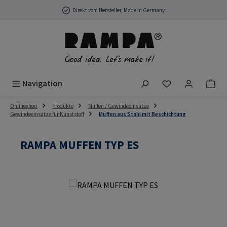
Zum Hauptinhalt springen
Direkt vom Hersteller, Made in Germany
Du hast 0 Produ
Navigation
Onlineshop
Produkte
Muffen / Gewindeeinsätze
Gewindeeinsätze für Kunststoff
Muffen aus Stahl mit Beschichtung
RAMPA MUFFEN TYP ES
Bildergalerie überspringen