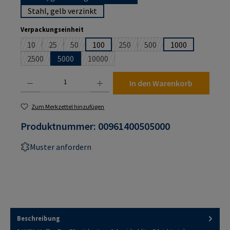
Stahl, gelb verzinkt
auswählen
Verpackungseinheit
10
25
50
100
250
500
1000
(Diese Option ist zurzeit nicht verfügbar.)
(Diese Option ist zurzeit nicht verfügbar.)
(Diese Option ist zurzeit nicht verfügbar.)
(Diese Option ist zurzeit nicht verf
(Diese Option ist zurzeit n
2500
5000
10000
(Diese Option ist zurzeit nicht verfügbar.)
(Diese Option ist zurzeit nicht verfügbar.)
Produkt Anzahl: Gib den gewünschten Wert ein oder benutze die Schaltflächen um die An
In den Warenkorb
Zum Merkzettel hinzufügen
Produktnummer:
00961400505000
Muster anfordern
Beschreibung