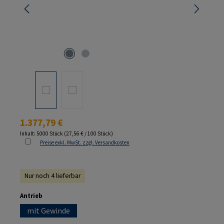
Regulärer Preis:
1.377,79 €
Inhalt:
5000 Stück
(27,56 € / 100 Stück)
Preise exkl. MwSt. zzgl. Versandkosten
Nur noch 4 lieferbar
auswählen
Antrieb
mit Gewinde