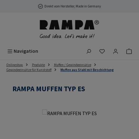
Zum Hauptinhalt springen
Direkt vom Hersteller, Made in Germany
Du hast 0 Produ
Navigation
Onlineshop
Produkte
Muffen / Gewindeeinsätze
Gewindeeinsätze für Kunststoff
Muffen aus Stahl mit Beschichtung
RAMPA MUFFEN TYP ES
Bildergalerie überspringen