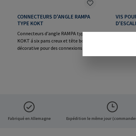
CONNECTEURS D'ANGLE RAMPA
VIS POU
TYPE KOKT
D'ESCAL
Connecteurs d'angle RAMPA type
Vis pour c
KOKT á six pans creux et tête bombée
RAMPA typ
décorative pour des connexions
filetage à
visibles.Informations sur le fabricant:
RAMPA GmbH & Co. KG Auf der Heide
8 21514 Büchen Germany E-Mail:
mail@rampa.com
Fabriqué en Allemagne
Expédition le même jour (commandes