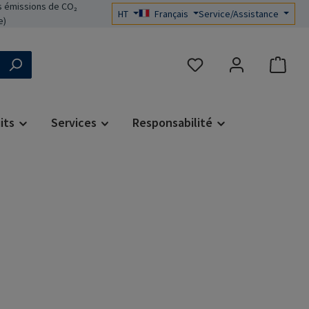
 émissions de CO₂
HT
Français
Service/Assistance
e)
Vous avez 0 articles dans 
its
Services
Responsabilité