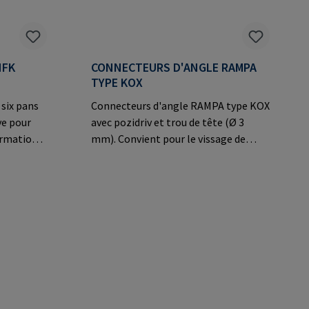
HFK
CONNECTEURS D'ANGLE RAMPA
TYPE KOX
 six pans
Connecteurs d'angle RAMPA type KOX
ve pour
avec pozidriv et trou de tête (Ø 3
formations
mm). Convient pour le vissage de
bH & Co.
panneaux d'aggloméré. Informations
üchen
sur le fabricant: RAMPA GmbH & Co.
pa.com
KG Auf der Heide 8 21514 Büchen
Germany E-Mail: mail@rampa.com