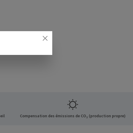
eil
Compensation des émissions de CO₂ (production propre)