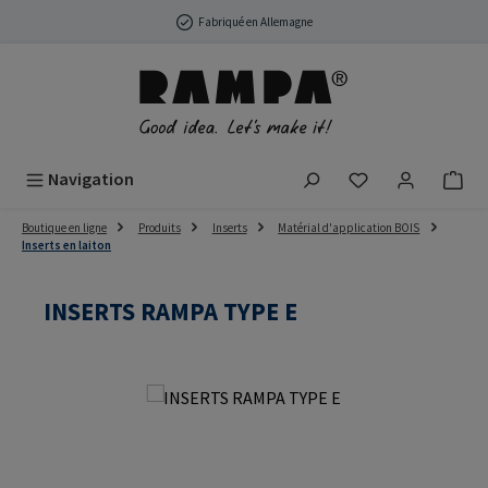
Passer au contenu principal
Fabriqué en Allemagne
Vous avez 0 arti
Navigation
Boutique en ligne
Produits
Inserts
Matérial d'application BOIS
Inserts en laiton
INSERTS RAMPA TYPE E
Ignorer la galerie d'images