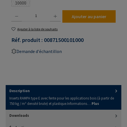
10000
(Cette option n'est pas disponible pour le moment.)
Quantité de produit : Entrez la quantité souhaitée ou utilisez les boutons pour augmenter
Ajouter au panier
Ajouter à la liste de souhaits
Réf. produit :
00871500101000
Demande d'échantillon
Description
Inserts RAMPA type E avec fente pour les applications bois (à partir de
750 kg / m³ densité brute) et plastique.Informations…
Plus
Downloads