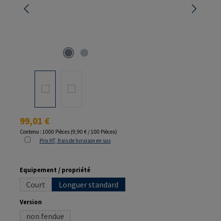
Prix régulier :
99,01 €
Contenu :
1000 Pièces
(9,90 € / 100 Pièces)
Prix HT, frais de livraison en sus
Sélectionnez
Equipement / propriété
Court
Longuer standard
(Cette option n'est pas disponible pour le moment.)
Sélectionnez
Version
non fendue
(Cette option n'est pas disponible pour le moment.)