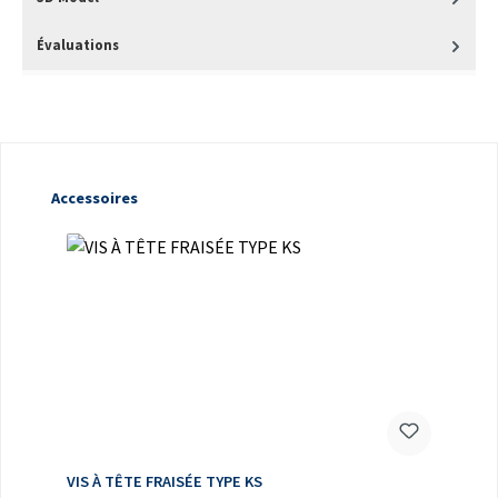
Évaluations
Ignorer la galerie de produits
Accessoires
VIS À TÊTE FRAISÉE TYPE KS