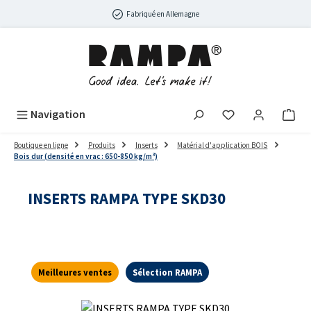
Passer au contenu principal
Fabriqué en Allemagne
Navigation
Boutique en ligne
Produits
Inserts
Matérial d'application BOIS
Bois dur (densité en vrac : 650-850 kg/m³)
INSERTS RAMPA TYPE SKD30
Meilleures ventes
Sélection RAMPA
Ignorer la galerie d'images