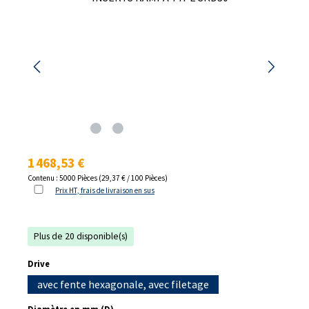
Prix régulier :
1 468,53 €
Contenu :
5000 Pièces
(29,37 € / 100 Pièces)
Prix HT, frais de livraison en sus
Plus de 20 disponible(s)
Sélectionnez
Drive
avec fente hexagonale, avec filetage
Sélectionnez
Diamètre en mm (D)