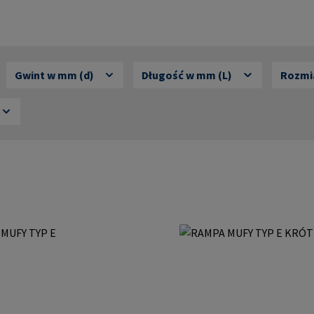
Gwint w mm (d)
Długość w mm (L)
Rozmia