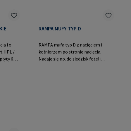
KIE
RAMPA MUFY TYP D
ia i o
RAMPA mufa typ D z nacięciem i
yt HPL /
kołnierzem po stronie nacięcia.
płyty 6
Nadaje się np. do siedzisk foteli
PA GmbH
wykonanych z materiałów
514 Büchen
multiplex.Dane producenta: RAMPA
a.com
GmbH & Co. KG Auf der Heide 8 21514
Büchen Niemcy E-Mail:
mail@rampa.com