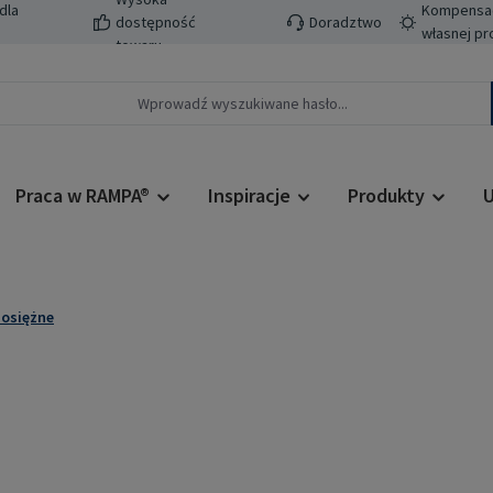
dla
Kompensacj
dostępność
Doradztwo
własnej pr
towaru
Praca w RAMPA®
Inspiracje
Produkty
U
osiężne