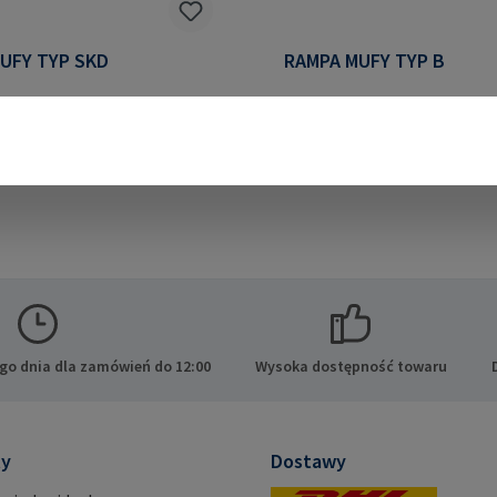
UFY TYP SKD
RAMPA MUFY TYP B
fa typ SKD z kołnierzem,
RAMPA mufa typ B (podobn
sześciokątnym i nasadką
7965) z nacięciem i przelo
cą do różnych gatunków
gwintem wewnętrznym. Nada
materiałów
automatycznego wkręcania
chodnych i tworzyw
producenta: RAMPA GmbH &
stycznych.Dane producenta:
Auf der Heide 8 21514 Büch
bH & Co. KG Auf der Heide
E-Mail: mail@rampa.com
üchen Niemcy E-Mail:
mpa.com
go dnia dla zamówień do 12:00
Wysoka dostępność towaru
ty
Dostawy