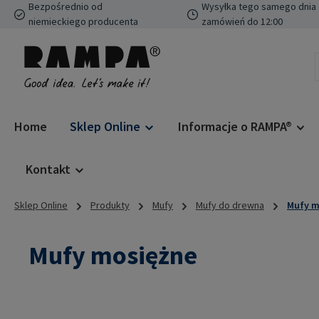
Bezpośrednio od
Wysyłka tego samego dnia 
ejdź do głównej zawartości
Przejdź do wyszukiwania
Przejdź do głównej nawigacji
niemieckiego producenta
zamówień do 12:00
Home
Sklep Online
Informacje o RAMPA®
Kontakt
Sklep Online
Produkty
Mufy
Mufy do drewna
Mufy m
Mufy mosiężne