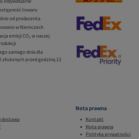
o indywidualne
ostępność towaru
dnio od producenta
owano w Niemczech
ja emisji CO₂ w naszej
rodukcji
ego samego dnia dla
 złożonych przed godziną 12
Nota prawna
i dostawa
Kontakt
ć
Nota prawna
Polityka prywatności