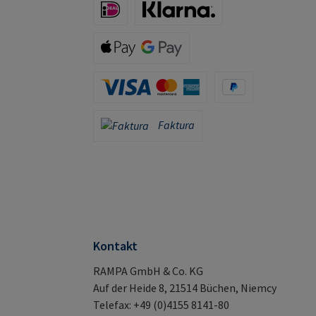
iDeal (via Stripe)
Klarna (via Stripe)
Apple Pay / Google Pay (via Stripe)
Karta kredytowa (za pośrednictwem Stripe)
PayPal
Faktura
Faktura
Kontakt
RAMPA GmbH & Co. KG
Auf der Heide 8, 21514 Büchen, Niemcy
Telefax: +49 (0)4155 8141-80