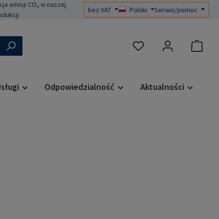
a emisji CO₂ w naszej
bez VAT
Polski
Serwis/pomoc
odukcji
Masz 0 przedmioty na liś
sługi
Odpowiedzialność
Aktualności