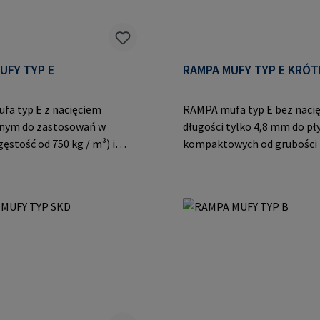
UFY TYP E
RAMPA MUFY TYP E KRÓT
a typ E z nacięciem
RAMPA mufa typ E bez nacięc
nym do zastosowań w
długości tylko 4,8 mm do pł
ęstość od 750 kg / m³) i
kompaktowych od grubości 
ch sztucznych. Dane
mm.Dane producenta: RAM
ta: RAMPA GmbH & Co. KG
& Co. KG Auf der Heide 8 21
eide 8 21514 Büchen Niemcy
Niemcy E-Mail: mail@ramp
mail@rampa.com