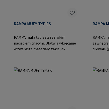
RAMPA MUFY TYP ES
RAMPA M
RAMPA mufa typ ES z szerokim
RAMPA muf
nacięciem tnącym. Ułatwia wkręcanie
zewnętrz
w twardsze materiały, takie jak
drewnie (g
termoutwardzalne i termoplastyczne
tworzywa
tworzywa sztuczne, stopy metali
producen
lekkich i staliwa.Dane producenta:
Auf der H
RAMPA GmbH & Co. KG Auf der Heide
E-Mail: 
8 21514 Büchen Niemcy E-Mail:
mail@rampa.com