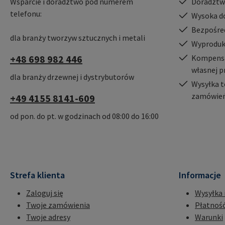
Wsparcie i doradztwo pod numerem
Doradztw
telefonu:
Wysoka d
Bezpośre
dla branży tworzyw sztucznych i metali
Wyproduk
+48 698 982 446
Kompensac
własnej p
dla branży drzewnej i dystrybutorów
Wysyłka t
zamówień
+49 4155 8141-609
od pon. do pt. w godzinach od 08:00 do 16:00
Strefa klienta
Informacje
Zaloguj się
Wysyłka 
Twoje zamówienia
Płatnoś
Twoje adresy
Warunki