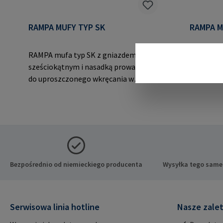
RAMPA MUFY TYP SK
RAMPA M
RAMPA mufa typ SK z gniazdem
RAMPA mu
sześciokątnym i nasadką prowadzącą
gniazdem 
do uproszczonego wkręcania w
prowadzą
zastosowaniach w drewnie i
drewna, 
tworzywach sztucznych.Dane
drewnopo
producenta: RAMPA GmbH & Co. KG
termopla
Auf der Heide 8 21514 Büchen Niemcy
RAMPA Gm
E-Mail: mail@rampa.com
8 21514 B
mail@ra
Bezpośrednio od niemieckiego producenta
Wysyłka tego same
Serwisowa linia hotline
Nasze zale