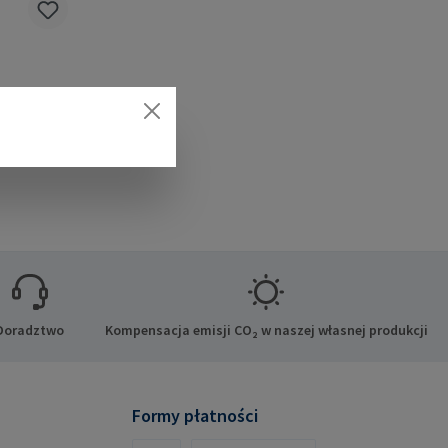
e do DIN
towym
je się do
.Dane
 Co. KG
en Niemcy
Doradztwo
Kompensacja emisji CO₂ w naszej własnej produkcji
Formy płatności