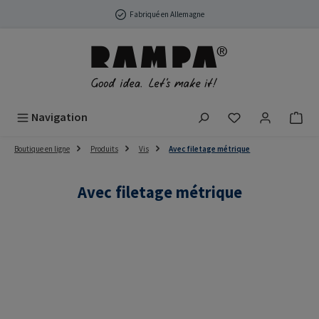
Passer au contenu principal
Fabriqué en Allemagne
Vous avez 0 arti
Navigation
Boutique en ligne
Produits
Vis
Avec filetage métrique
Avec filetage métrique