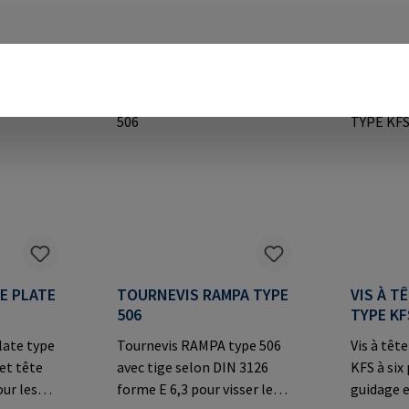
TE PLATE
TOURNEVIS RAMPA TYPE
VIS À T
506
TYPE KF
late type
Tournevis RAMPA type 506
Vis à têt
 et tête
avec tige selon DIN 3126
KFS à six
our les
forme E 6,3 pour visser les
guidage e