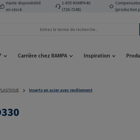
Haute disponibilité
1-855-RAMPA4U
Compensatio
en stock
(726-7248)
(production 
®
Carrière chez RAMPA
Inspiration
Produ
 PLASTIQUE
Inserts en acier avec revêtement
D330
Prix régulier :