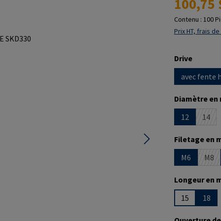
100,75 
Contenu :
100 P
Prix HT, frais de
Sélectionne
Drive
avec fente 
Sélectionne
Diamètre en
12
14
(Cett
Sélectionne
Filetage en 
M6
M8
(Cet
Sélectionne
Longeur en 
15
18
Sélectionne
Ouverture de