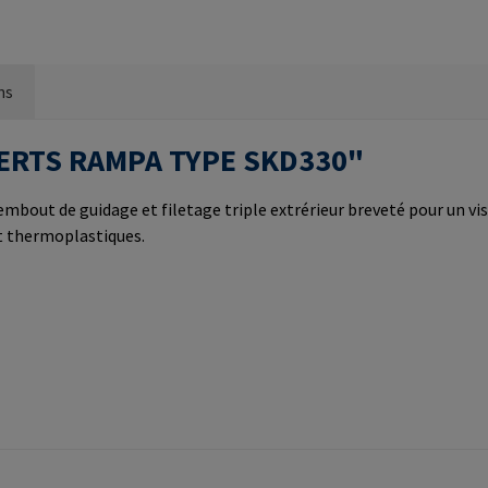
ns
INSERTS RAMPA TYPE SKD330"
mbout de guidage et filetage triple extrérieur breveté pour un viss
et thermoplastiques.