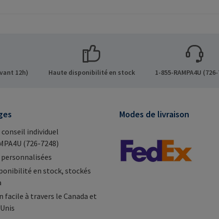
inserts RAMPA à six pans
décorativ
ns sur le
creux. A utiliser
connexio
 GmbH &
exclusivement pour les
visibles.
de 8 21514
inserts originaux
fabrican
Mail:
RAMPA.Informations sur le
Co. KG Au
fabricant: RAMPA GmbH &
Büchen G
Co. KG Auf der Heide 8 21514
mail@ra
vant 12h)
Haute disponibilité en stock
1-855-RAMPA4U (726-
Büchen Germany E-Mail:
mail@rampa.com
ges
Modes de livraison
 conseil individuel
MPA4U (726-7248)
 personnalisées
ponibilité en stock, stockés
a
 facile à travers le Canada et
-Unis