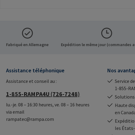
inserts RAMPA à six pans
connexions
creux. A utiliser
visibles.Informatio
exclusivement pour les
fabricant: RAMPA
inserts originaux
Co. KG Auf der Hei
RAMPA.Informations sur le
Büchen Germany E-
fabricant: RAMPA GmbH &
mail@rampa.com
Co. KG Auf der Heide 8 21514
Fabriqué en Allemagne
Expédition le même jour (commandes a
Büchen Germany E-Mail:
mail@rampa.com
Assistance téléphonique
Nos avanta
Assistance et conseil au :
Service de
1-855-RA
1-855-RAMPA4U (726-7248)
Solutions
lu.-je. 08 – 16:30 heures, ve. 08 – 16 heures
Haute dis
via email
en Canad
rampatec@rampa.com
Expédition
les États