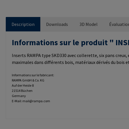
Description
Downloads
3D Model
Évaluatio
Informations sur le produit " 
Inserts RAMPA type SKD330 avec collerette, six pans creux, e
maximales dans différents bois, matériaux dérivés du bois 
Informations sur le fabricant:
RAMPA GmbH & Co. KG
Auf der Heide 8
21514 Büchen
Germany
E-Mail: mail@rampa.com