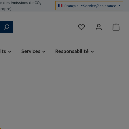
n des émissions de CO₂
Français
Service/Assistance
propre)
Vous avez 0 articles dans 
its
Services
Responsabilité