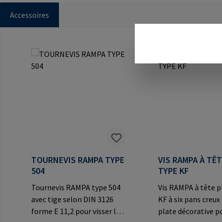
Accessoires
Ignorer la galerie de produits
TOURNEVIS RAMPA TYPE
VIS RAMPA À TÊ
504
TYPE KF
Tournevis RAMPA type 504
Vis RAMPA à tête p
avec tige selon DIN 3126
KF à six pans creux
forme E 11,2 pour visser les
plate décorative p