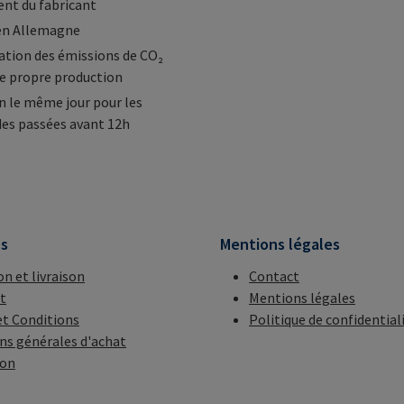
nt du fabricant
en Allemagne
tion des émissions de CO₂
e propre production
n le même jour pour les
s passées avant 12h
ns
Mentions légales
on et livraison
Contact
t
Mentions légales
t Conditions
Politique de confidential
ns générales d'achat
ion