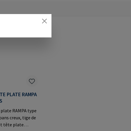
ÊTE PLATE RAMPA
S
e plate RAMPA type
 pans creux, tige de
t tête plate