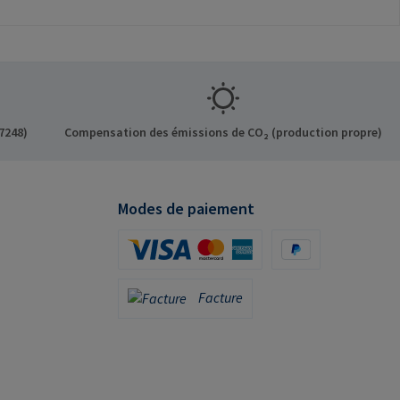
e pour les
ns
Informations sur le
t: RAMPA GmbH &
f der Heide 8 21514
ermany E-Mail:
mpa.com
7248)
Compensation des émissions de CO₂ (production propre)
Modes de paiement
Carte de crédit (via Stripe)
PayPal
Facture
Facture