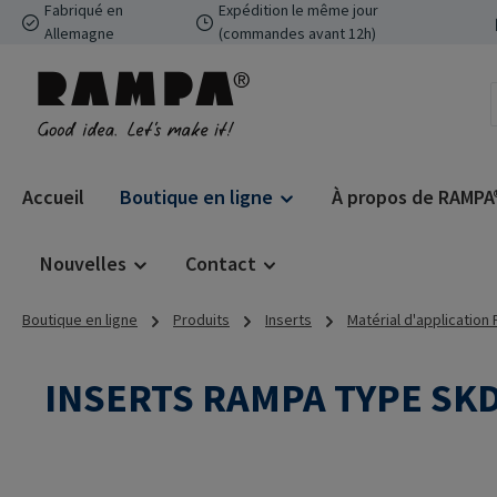
Fabriqué en
Expédition le même jour
ser au contenu principal
Passer à la recherche
Passer à la navigation principale
Allemagne
(commandes avant 12h)
Accueil
Boutique en ligne
À propos de RAMPA
Nouvelles
Contact
Boutique en ligne
Produits
Inserts
Matérial d'application
INSERTS RAMPA TYPE SK