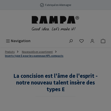
Passer au contenu principal
Fabriqué en Allemagne
Vous avez 0 arti
Navigation
Produits
Nouveautés en assortiment
Inserts type E pour les panneaux HPL compacts
La concision est l'âme de l'esprit -
notre nouveau talent insère des
types E