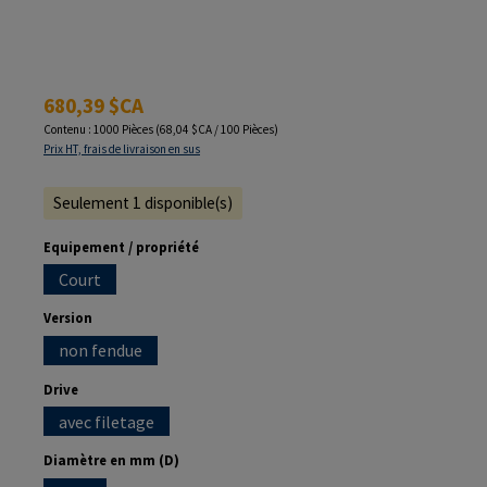
Prix régulier :
680,39 $CA
Contenu :
1000 Pièces
(68,04 $CA / 100 Pièces)
Prix HT, frais de livraison en sus
Seulement 1 disponible(s)
Sélectionnez
Equipement / propriété
Court
Sélectionnez
Version
non fendue
Sélectionnez
Drive
avec filetage
Sélectionnez
Diamètre en mm (D)