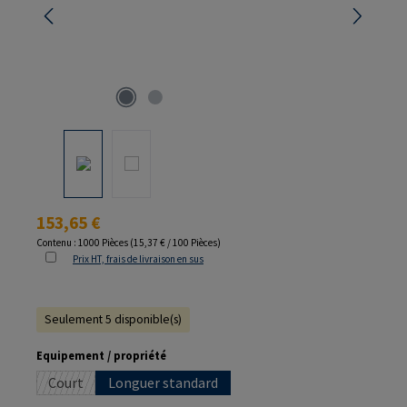
Prix régulier :
153,65 €
Contenu :
1000 Pièces
(15,37 € / 100 Pièces)
Prix HT, frais de livraison en sus
Seulement 5 disponible(s)
Sélectionnez
Equipement / propriété
Court
Longuer standard
(Cette option n'est pas disponible pour le moment.)