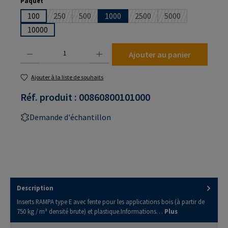
Sélectionnez
Paquet
100
250
500
1000
2500
5000
(Cette option n'est pas disponible pour le moment.)
(Cette option n'est pas disponible pour le mom
(Cette option n'est pas dis
(Cette option n'es
10000
Quantité de produit : Entrez la quantité souhaitée ou utilisez les boutons pour augmenter
Ajouter au panier
Ajouter à la liste de souhaits
Réf. produit :
00860800101000
Demande d'échantillon
Description
Inserts RAMPA type E avec fente pour les applications bois (à partir de
750 kg / m³ densité brute) et plastique.Informations…
Plus