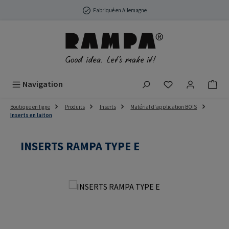
Passer au contenu principal
Fabriqué en Allemagne
Vous avez 0 arti
Navigation
Boutique en ligne
Produits
Inserts
Matérial d'application BOIS
Inserts en laiton
INSERTS RAMPA TYPE E
Ignorer la galerie d'images