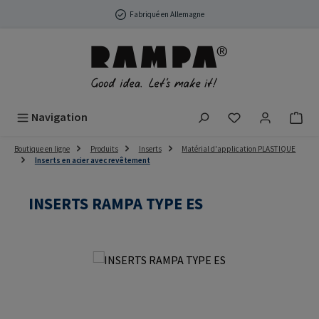
Passer au contenu principal
Fabriqué en Allemagne
Vous avez 0 arti
Navigation
Boutique en ligne
Produits
Inserts
Matérial d'application PLASTIQUE
Inserts en acier avec revêtement
INSERTS RAMPA TYPE ES
Ignorer la galerie d'images