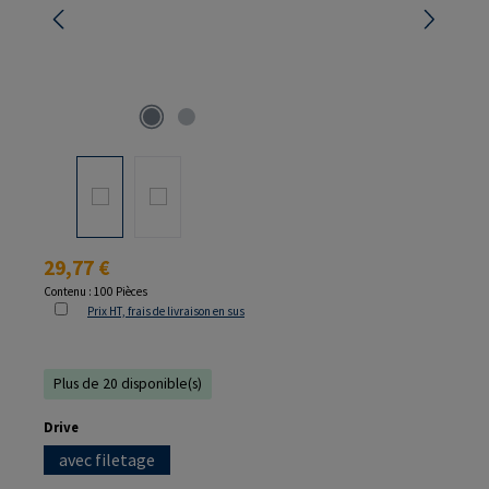
Prix régulier :
29,77 €
Contenu :
100 Pièces
Prix HT, frais de livraison en sus
Plus de 20 disponible(s)
Sélectionnez
Drive
avec filetage