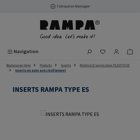
Passer au contenu principal
Fabriqué en Allemagne
Vous avez 0 arti
Navigation
Boutique en ligne
Produits
Inserts
Matérial d'application PLASTIQUE
Inserts en acier avec revêtement
INSERTS RAMPA TYPE ES
Ignorer la galerie d'images