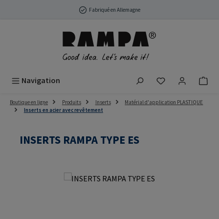
Passer au contenu principal
Fabriqué en Allemagne
Vous avez 0 arti
Navigation
Boutique en ligne
Produits
Inserts
Matérial d'application PLASTIQUE
Inserts en acier avec revêtement
INSERTS RAMPA TYPE ES
Ignorer la galerie d'images