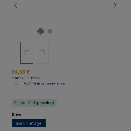
Prix régulier :
34,38 €
Contenu :
100 Pièces
Prix HT, frais de livraison en sus
Plus de 20 disponible(s)
Sélectionnez
Drive
avec filetage