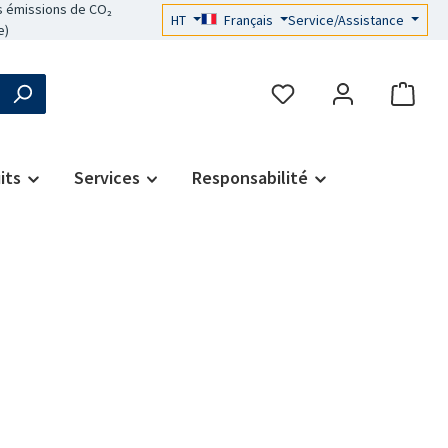
 émissions de CO₂
HT
Français
Service/Assistance
e)
its
Services
Responsabilité