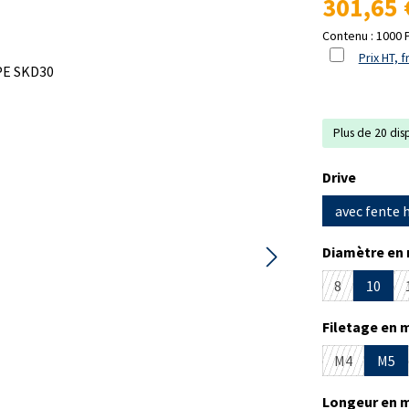
301,65 
Contenu :
1000 
Prix HT, f
Plus de 20 dis
Sélectionne
Drive
avec fente 
Sélectionne
Diamètre en
8
10
(Cette option
Sélectionne
Filetage en 
M4
M5
(Cette optio
Sélectionne
Longeur en 