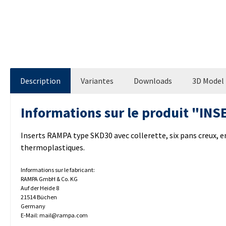
Description
Variantes
Downloads
3D Model
Informations sur le produit "I
Inserts RAMPA type SKD30 avec collerette, six pans creux, em
thermoplastiques.
Informations sur le fabricant:
RAMPA GmbH & Co. KG
Auf der Heide 8
21514 Büchen
Germany
E-Mail: mail@rampa.com