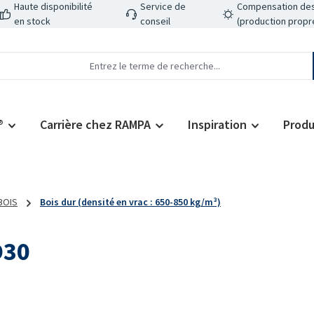
Haute disponibilité
Service de
Compensation des
en stock
conseil
(production propr
®
Carrière chez RAMPA
Inspiration
Produ
 BOIS
Bois dur (densité en vrac : 650-850 kg/m³)
D30
Prix régulier :