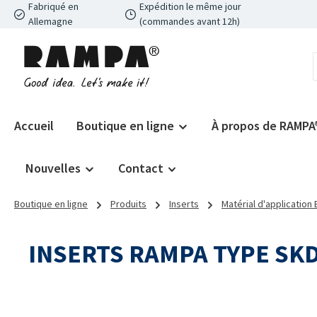
Fabriqué en
Expédition le même jour
ser au contenu principal
Passer à la recherche
Passer à la navigation principale
Allemagne
(commandes avant 12h)
Accueil
Boutique en ligne
À propos de RAMPA
Nouvelles
Contact
Boutique en ligne
Produits
Inserts
Matérial d'application
INSERTS RAMPA TYPE SK