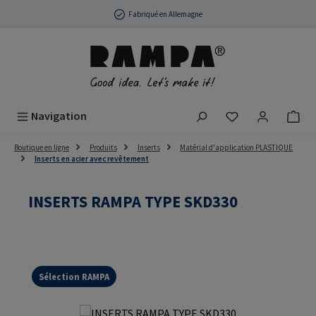
Passer au contenu principal
Fabriqué en Allemagne
Vous avez 0 arti
Navigation
Boutique en ligne
Produits
Inserts
Matérial d'application PLASTIQUE
Inserts en acier avec revêtement
INSERTS RAMPA TYPE SKD330
Sélection RAMPA
Ignorer la galerie d'images