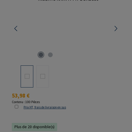
Prix régulier :
53,98 €
Contenu :
100 Pièces
Prix HT, frais de livraison en sus
Plus de 20 disponible(s)