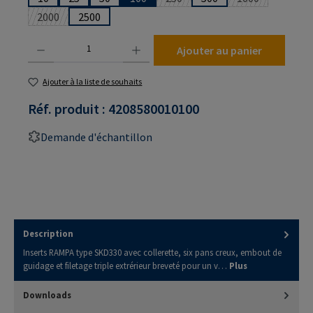
(Cette option n'est pas disponibl
(Cette option n
2000
2500
(Cette option n'est pas disponible pour le moment.)
Quantité de produit : Entrez la quantité souhaitée ou utilisez les boutons pour augmenter
Ajouter au panier
Ajouter à la liste de souhaits
Réf. produit :
4208580010100
Demande d'échantillon
Description
Inserts RAMPA type SKD330 avec collerette, six pans creux, embout de
guidage et filetage triple extrérieur breveté pour un v…
Plus
Downloads