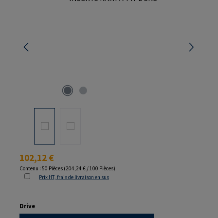
Prix régulier :
102,12 €
Contenu :
50 Pièces
(204,24 € / 100 Pièces)
Prix HT, frais de livraison en sus
Sélectionnez
Drive