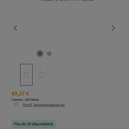
Prix régulier :
63,27 €
Contenu :
100 Pièces
Prix HT, frais de livraison en sus
Plus de 20 disponible(s)