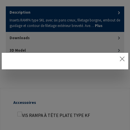
Description
Inserts RAMPA type SKL avec six pans creux, filetage borgne, embout de
guidage et contour de filetage extérieur breveté. Ave…
Plus
Downloads
3D Model
Évaluations
Ignorer la galerie de produits
Accessoires