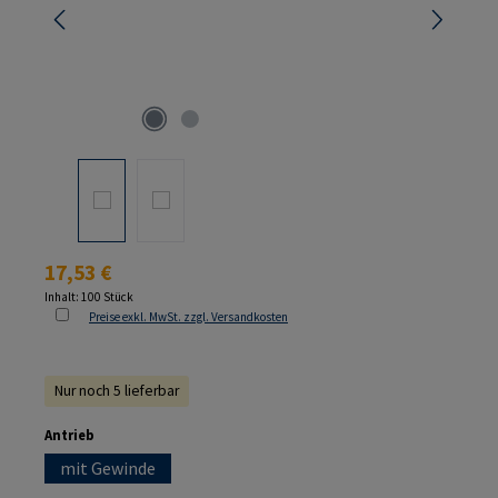
Regulärer Preis:
17,53 €
Inhalt:
100 Stück
Preise exkl. MwSt. zzgl. Versandkosten
Nur noch 5 lieferbar
auswählen
Antrieb
mit Gewinde