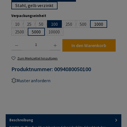
Stahl, gelb verzinkt
auswählen
Verpackungseinheit
10
25
50
100
250
500
1000
(Diese Option ist zurzeit nicht verfügbar.)
(Diese Option ist zurzeit nicht verfügbar.)
(Diese Option ist zurzeit nicht verfügbar.)
(Diese Option ist zurzeit nicht verf
(Diese Option ist zurzeit n
2500
5000
10000
(Diese Option ist zurzeit nicht verfügbar.)
(Diese Option ist zurzeit nicht verfügbar.)
Produkt Anzahl: Gib den gewünschten Wert ein oder benutze die Schaltflächen um die An
In den Warenkorb
Zum Merkzettel hinzufügen
Produktnummer:
0094080050100
Muster anfordern
Beschreibung