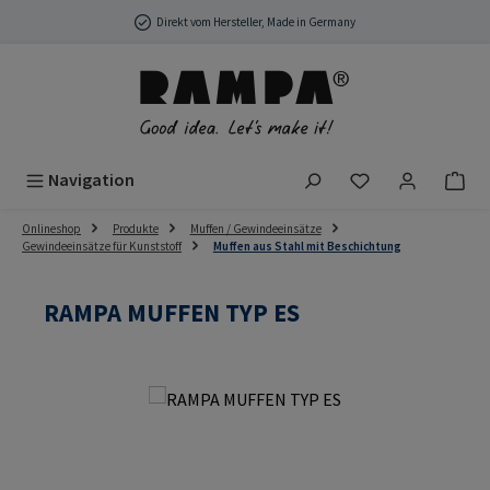
Zum Hauptinhalt springen
Direkt vom Hersteller, Made in Germany
Du hast 0 Produ
Navigation
Onlineshop
Produkte
Muffen / Gewindeeinsätze
Gewindeeinsätze für Kunststoff
Muffen aus Stahl mit Beschichtung
RAMPA MUFFEN TYP ES
Bildergalerie überspringen