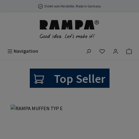
Zum Hauptinhalt springen
Direkt vom Hersteller, Made in Germany
Du hast 0 Produ
Navigation
Bildergalerie überspringen
Top Seller