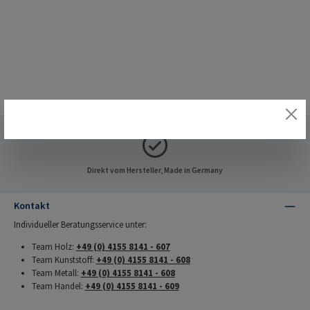
Direkt vom Hersteller, Made in Germany
Kontakt
Individueller Beratungsservice unter:
Team Holz:
+49 (0) 4155 8141 - 607
Team Kunststoff:
+49 (0) 4155 8141 - 608
Team Metall:
+49 (0) 4155 8141 - 608
Team Handel:
+49 (0) 4155 8141 - 609