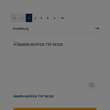
Seite
Seite
Seite
Seite
1
2
3
4
RAMPA MUFFEN TYP SK330