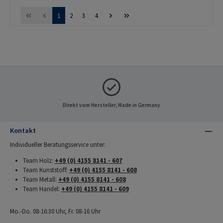
Seite
Seite
Seite
Seite
1
2
3
4
Direkt vom Hersteller, Made in Germany
Kontakt
Individueller Beratungsservice unter:
Team Holz:
+49 (0) 4155 8141 - 607
Team Kunststoff:
+49 (0) 4155 8141 - 608
Team Metall:
+49 (0) 4155 8141 - 608
Team Handel:
+49 (0) 4155 8141 - 609
Mo.-Do. 08-16:30 Uhr, Fr. 08-16 Uhr