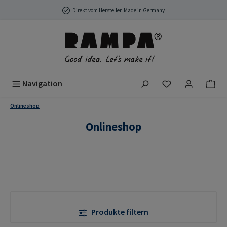
Zum Hauptinhalt springen
Direkt vom Hersteller, Made in Germany
Du hast 0 Produ
Navigation
Onlineshop
Onlineshop
Produkte filtern