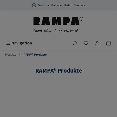
Zum Hauptinhalt springen
Direkt vom Hersteller, Made in Germany
Du hast 0 Produ
Navigation
Produkte
RAMPA® Produkte
RAMPA® Produkte