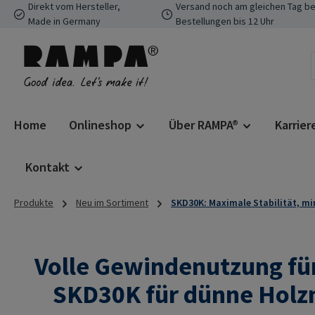
Direkt vom Hersteller,
Versand noch am gleichen Tag be
 Hauptinhalt springen
Zur Suche springen
Zur Hauptnavigation springen
Made in Germany
Bestellungen bis 12 Uhr
Home
Onlineshop
Über RAMPA®
Karrier
Kontakt
Produkte
Neu im Sortiment
SKD30K: Maximale Stabilität, m
Volle Gewindenutzung fü
SKD30K für dünne Holzm