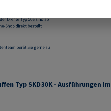
nder
Dreher Typ 506
sind ab
e-Shop direkt bestellt
rtenteam berät Sie gerne zu
fen Typ SKD30K - Ausführungen im