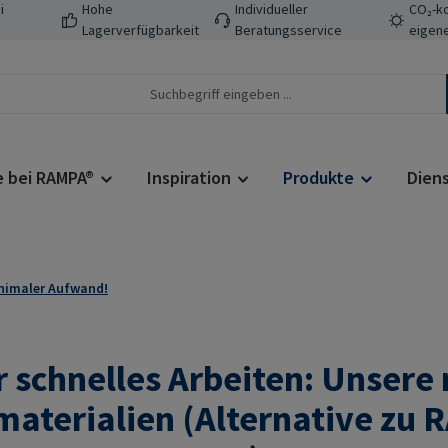
i
Hohe
Individueller
CO₂-ko
Lagerverfügbarkeit
Beratungsservice
eigene
e bei RAMPA®
Inspiration
Produkte
Dien
inimaler Aufwand!
r schnelles Arbeiten: Unser
aterialien (Alternative zu