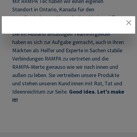
Mit RAMPA Tec haben wir einen eigenen
Standort in Ontario, Kanada für den
amerikanischen und kanadischen Markt eröffnet.
Die im Ausland ansässigen Teammitglieder
haben es sich zur Aufgabe gemacht, auch in ihren
Märkten als Helfer und Experte in Sachen stabile
Verbindungen RAMPA zu vertreten und die
RAMPA-Werte genauso wie wir nach innen und
außen zu leben. Sie vertreiben unsere Produkte
und stehen unseren Kund:innen mit Rat, Tat und
Ideenreichtum zur Seite.
Good idea. Let’s make
it!