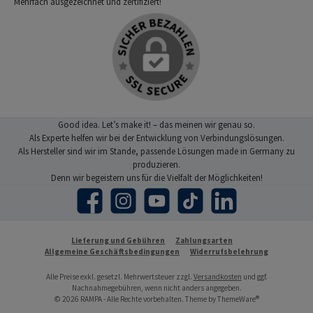
Mehrfach ausgezeichnet und zertifiziert!
Good idea. Let’s make it! – das meinen wir genau so.
Als Experte helfen wir bei der Entwicklung von Verbindungslösungen.
Als Hersteller sind wir im Stande, passende Lösungen made in Germany zu
produzieren.
Denn wir begeistern uns für die Vielfalt der Möglichkeiten!
Facebook
Instagram
YouTube
TikTok
LinkedIn
Lieferung und Gebühren
Zahlungsarten
Allgemeine Geschäftsbedingungen
Widerrufsbelehrung
Alle Preise exkl. gesetzl. Mehrwertsteuer zzgl.
Versandkosten
und ggf.
Nachnahmegebühren, wenn nicht anders angegeben.
© 2026 RAMPA - Alle Rechte vorbehalten. Theme by
ThemeWare®