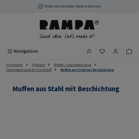
Zum Hauptinhalt springen
Direkt vom Hersteller, Made in Germany
Du hast 0 Produ
Navigation
Onlineshop
Produkte
Muffen / Gewindeeinsätze
Gewindeeinsätze für Kunststoff
Muffen aus Stahl mit Beschichtung
Muffen aus Stahl mit Beschichtung