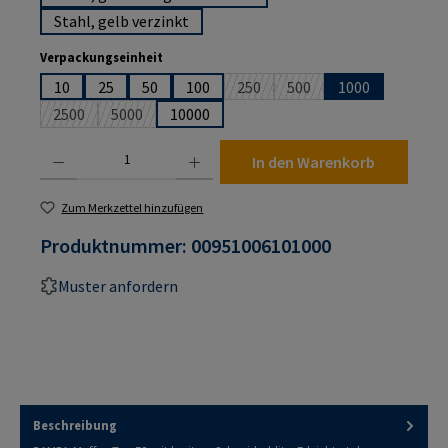
Stahl, gelb verzinkt
auswählen
Verpackungseinheit
10
25
50
100
250
500
1000
(Diese Option ist zurzeit nicht ver
(Diese Option ist zurzeit 
2500
5000
10000
(Diese Option ist zurzeit nicht verfügbar.)
(Diese Option ist zurzeit nicht verfügbar.)
Produkt Anzahl: Gib den gewünschten Wert ein oder benutze die Schaltflächen um die An
In den Warenkorb
Zum Merkzettel hinzufügen
Produktnummer:
00951006101000
Muster anfordern
Beschreibung