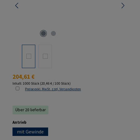
Regulärer Preis:
204,61 €
Inhalt:
1000 Stück
(20,46 € / 100 Stück)
Preise exkl. MwSt. zzgl. Versandkosten
Über 20 lieferbar
auswählen
Antrieb
mit Gewinde