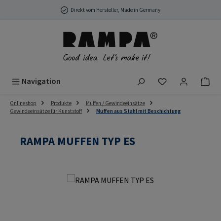
Zum Hauptinhalt springen
Direkt vom Hersteller, Made in Germany
Du hast 0 Produ
Navigation
Onlineshop
Produkte
Muffen / Gewindeeinsätze
Gewindeeinsätze für Kunststoff
Muffen aus Stahl mit Beschichtung
RAMPA MUFFEN TYP ES
Bildergalerie überspringen