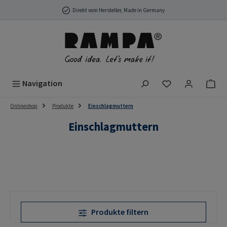
Zum Hauptinhalt springen
Direkt vom Hersteller, Made in Germany
Du hast 0 Produ
Navigation
Onlineshop
Produkte
Einschlagmuttern
Einschlagmuttern
Produkte filtern