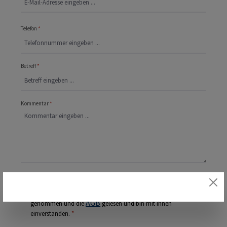
Telefon
*
Betreff
*
Kommentar
*
Datenschutz
Datenschutzbestimmungen
Ich habe die
zur Kenntnis
AGB
genommen und die
gelesen und bin mit ihnen
einverstanden.
*