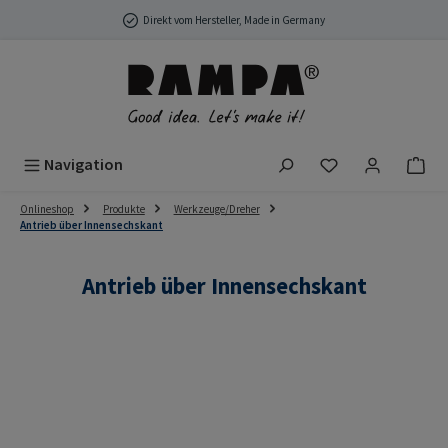
Zum Hauptinhalt springen
Direkt vom Hersteller, Made in Germany
Du hast 0 Produ
Navigation
Onlineshop
Produkte
Werkzeuge/Dreher
Antrieb über Innensechskant
Antrieb über Innensechskant