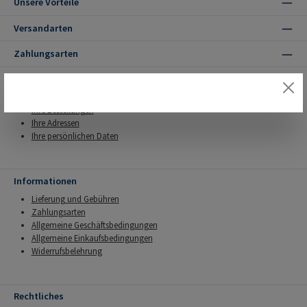
Unsere Vorteile
Versandarten
Zahlungsarten
Ihr Kundenbereich
Anmelden
Ihre Bestellungen
Ihre Adressen
Ihre persönlichen Daten
Informationen
Lieferung und Gebühren
Zahlungsarten
Allgemeine Geschäftsbedingungen
Allgemeine Einkaufsbedingungen
Widerrufsbelehrung
Rechtliches