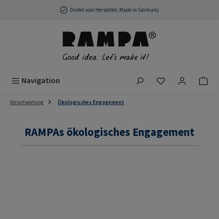
Zum Hauptinhalt springen
Direkt vom Hersteller, Made in Germany
Du hast 0 Produ
Navigation
Verantwortung
Ökologisches Engagement
RAMPAs ökologisches Engagement
RAMPAs Corporate Carbon Footprints