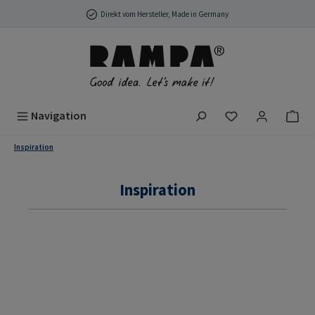
Zum Hauptinhalt springen
Direkt vom Hersteller, Made in Germany
Du hast 0 Produ
Navigation
Inspiration
Inspiration