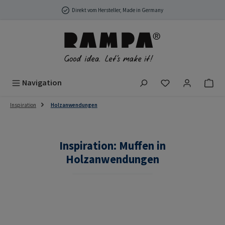
Zum Hauptinhalt springen
Direkt vom Hersteller, Made in Germany
Du hast 0 Produ
Navigation
Inspiration
Holzanwendungen
Inspiration: Muffen in
Holzanwendungen