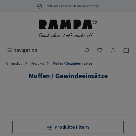
Zum Hauptinhalt springen
Direkt vom Hersteller, Made in Germany
Du hast 0 Produ
Navigation
Onlineshop
Produkte
Muffen / Gewindeeinsätze
Muffen / Gewindeeinsätze
Produkte filtern