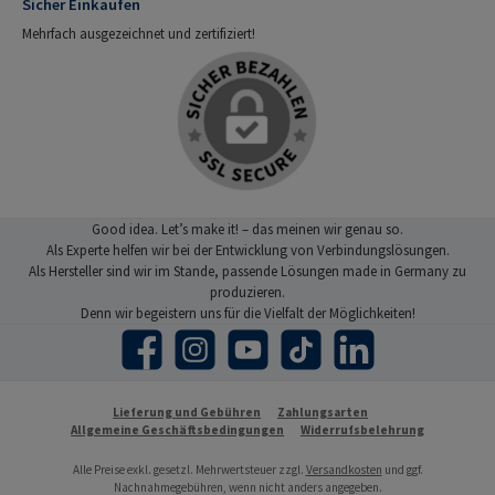
Sicher Einkaufen
Mehrfach ausgezeichnet und zertifiziert!
Good idea. Let’s make it! – das meinen wir genau so.
Als Experte helfen wir bei der Entwicklung von Verbindungslösungen.
Als Hersteller sind wir im Stande, passende Lösungen made in Germany zu
produzieren.
Denn wir begeistern uns für die Vielfalt der Möglichkeiten!
Facebook
Instagram
YouTube
TikTok
LinkedIn
Lieferung und Gebühren
Zahlungsarten
Allgemeine Geschäftsbedingungen
Widerrufsbelehrung
Alle Preise exkl. gesetzl. Mehrwertsteuer zzgl.
Versandkosten
und ggf.
Nachnahmegebühren, wenn nicht anders angegeben.