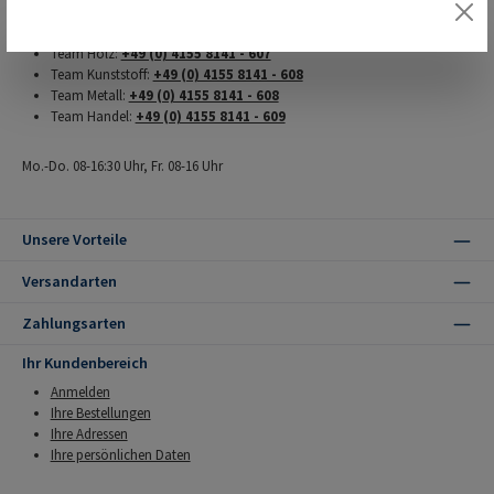
Individueller Beratungsservice unter:
Team Holz:
+49 (0) 4155 8141 - 607
Team Kunststoff:
+49 (0) 4155 8141 - 608
Team Metall:
+49 (0) 4155 8141 - 608
Team Handel:
+49 (0) 4155 8141 - 609
Mo.-Do. 08-16:30 Uhr, Fr. 08-16 Uhr
Unsere Vorteile
Versandarten
Zahlungsarten
Ihr Kundenbereich
Anmelden
Ihre Bestellungen
Ihre Adressen
Ihre persönlichen Daten