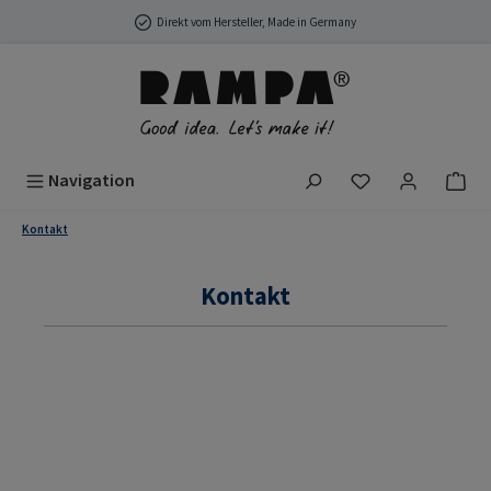
Zum Hauptinhalt springen
Direkt vom Hersteller, Made in Germany
Du hast 0 Produ
Navigation
Kontakt
Kontakt