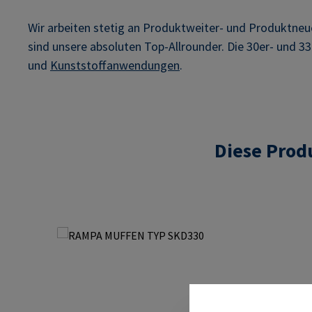
Wir arbeiten stetig an Produktweiter- und Produktn
sind unsere absoluten Top-Allrounder. Die 30er- und 3
und
Kunststoffanwendungen
.
Diese Prod
Produktgalerie überspringen