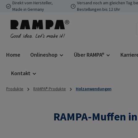
Direkt vom Hersteller,
Versand noch am gleichen Tag be
 Hauptinhalt springen
Zur Suche springen
Zur Hauptnavigation springen
Made in Germany
Bestellungen bis 12 Uhr
Home
Onlineshop
Über RAMPA®
Karrier
Kontakt
Produkte
RAMPA® Produkte
Holzanwendungen
RAMPA-Muffen in 