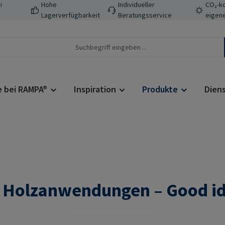
i
Hohe
Individueller
CO₂-ko
Lagerverfügbarkeit
Beratungsservice
eigene
e bei RAMPA®
Inspiration
Produkte
Dien
Holzanwendungen – Good ide