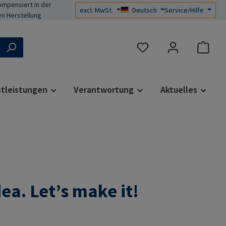
mpensiert in der
excl. MwSt.
Deutsch
Service/Hilfe
n Herstellung
Du hast 0 Produkte auf d
stleistungen
Verantwortung
Aktuelles
a. Let’s make it!