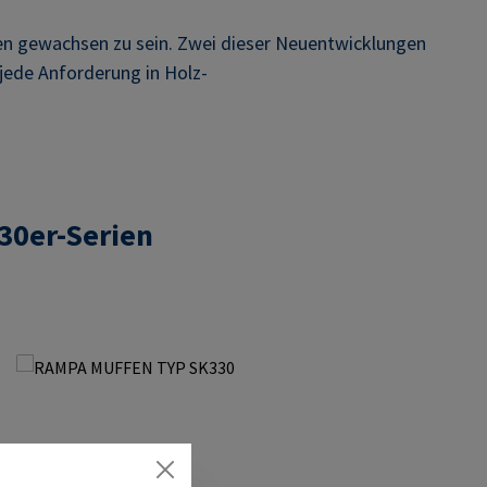
n gewachsen zu sein. Zwei dieser Neuentwicklungen
jede Anforderung in Holz-
30er-Serien