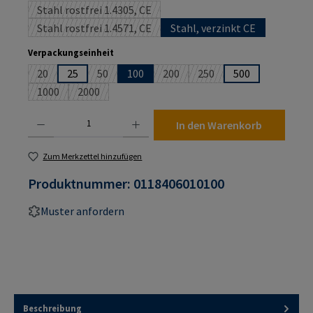
Stahl rostfrei 1.4305, CE
(Diese Option ist zurzeit nicht verfügbar.)
Stahl rostfrei 1.4571, CE
Stahl, verzinkt CE
(Diese Option ist zurzeit nicht verfügbar.)
auswählen
Verpackungseinheit
20
25
50
100
200
250
500
(Diese Option ist zurzeit nicht verfügbar.)
(Diese Option ist zurzeit nicht verfügbar.)
(Diese Option ist zurzeit nicht ver
(Diese Option ist zurzeit n
1000
2000
(Diese Option ist zurzeit nicht verfügbar.)
(Diese Option ist zurzeit nicht verfügbar.)
Produkt Anzahl: Gib den gewünschten Wert ein oder benutze die Schaltflächen um die An
In den Warenkorb
Zum Merkzettel hinzufügen
Produktnummer:
0118406010100
Muster anfordern
Beschreibung