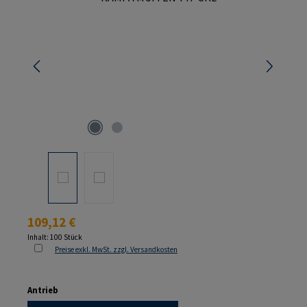
Regulärer Preis:
109,12 €
Inhalt:
100 Stück
Preise exkl. MwSt. zzgl. Versandkosten
auswählen
Antrieb