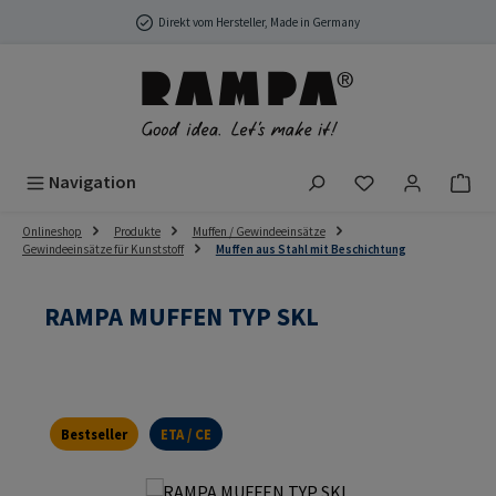
Zum Hauptinhalt springen
Direkt vom Hersteller, Made in Germany
Du hast 0 Produ
Navigation
Onlineshop
Produkte
Muffen / Gewindeeinsätze
Gewindeeinsätze für Kunststoff
Muffen aus Stahl mit Beschichtung
RAMPA MUFFEN TYP SKL
Bestseller
ETA / CE
Bildergalerie überspringen