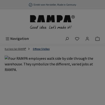
Zum Hauptinhalt springen
Direkt vom Hersteller, Made in Germany
Du hast 0 Produ
Navigation
Karriere bei RAMPA®
Offene Stellen