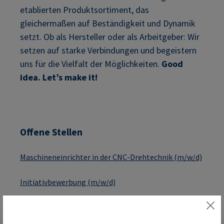
etablierten Produktsortiment, das
gleichermaßen auf Beständigkeit und Dynamik
setzt. Ob als Hersteller oder als Arbeitgeber: Wir
setzen auf starke Verbindungen und begeistern
uns für die Vielfalt der Möglichkeiten.
Good
idea. Let’s make it!
Offene Stellen
Maschineneinrichter in der CNC-Drehtechnik (m/w/d)
Initiativbewerbung (m/w/d)
Ausbildung Fachkraft-Lagerlogistik (m/w/d)