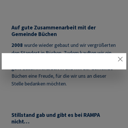
Auf gute Zusammenarbeit mit der
Gemeinde Büchen
2008
wurde wieder gebaut und wir vergrößerten
den Standort in Büchen. Zudem kauften wir ein
weiteres Nachbargrundstück. Bis heute ist die
gute Zusammenarbeit in und mit der Gemeinde
Büchen eine Freude, für die wir uns an dieser
Stelle bedanken möchten.
Stillstand gab und gibt es bei RAMPA
nicht…