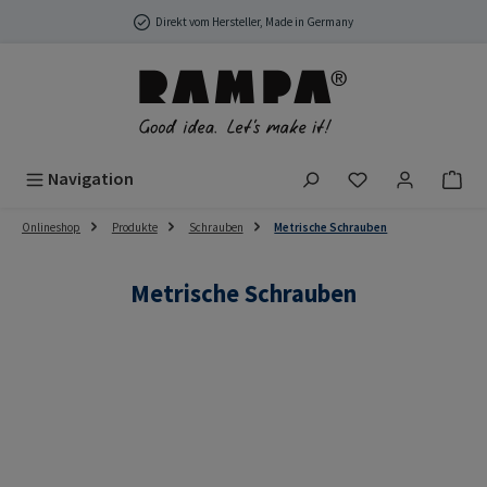
Zum Hauptinhalt springen
Direkt vom Hersteller, Made in Germany
Du hast 0 Produ
Navigation
Onlineshop
Produkte
Schrauben
Metrische Schrauben
Metrische Schrauben