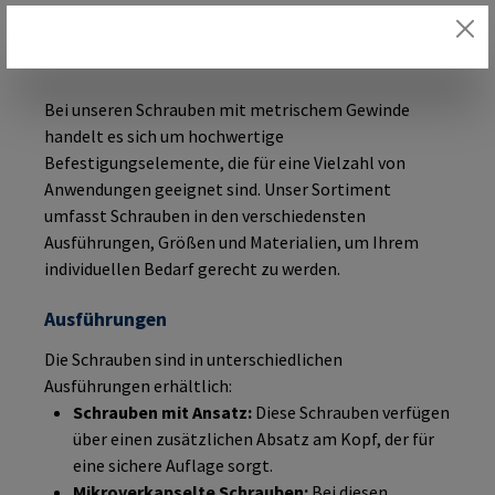
Metrische Schrauben von RAMPA
Bei unseren Schrauben mit metrischem Gewinde
handelt es sich um hochwertige
Befestigungselemente, die für eine Vielzahl von
Anwendungen geeignet sind. Unser Sortiment
umfasst Schrauben in den verschiedensten
Ausführungen, Größen und Materialien, um Ihrem
individuellen Bedarf gerecht zu werden.
Ausführungen
Die Schrauben sind in unterschiedlichen
Ausführungen erhältlich:
Schrauben mit Ansatz:
Diese Schrauben verfügen
über einen zusätzlichen Absatz am Kopf, der für
eine sichere Auflage sorgt.
Mikroverkapselte Schrauben:
Bei diesen