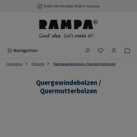
Zum Hauptinhalt springen
Direkt vom Hersteller, Made in Germany
Du hast 0 Produ
Navigation
Onlineshop
Produkte
Quergewindebolzen / Quermutterbolzen
Quergewindebolzen /
Quermutterbolzen