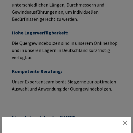
unterschiedlichen Längen, Durchmessern und
Gewindeausführungen an, um individuellen
Bedürfnissen gerecht zu werden.
Hohe Lagerverfügbarkeit:
Die Quergewindebolzen sind in unserem Onlineshop
und in unseren Lagern in Deutschland kurzfristig
verfügbar.
Kompetente Beratung:
Unser Expertenteam berät Sie gerne zur optimalen
Auswahl und Anwendung der Quergewindebolzen.
Einsatzbereiche der RAMPA
Quergewindebolzen: