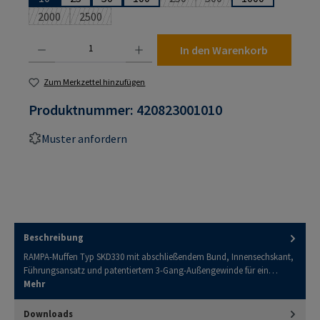
(Diese Option ist zurzeit nicht ver
(Diese Option ist zurzeit 
2000
2500
(Diese Option ist zurzeit nicht verfügbar.)
(Diese Option ist zurzeit nicht verfügbar.)
Produkt Anzahl: Gib den gewünschten Wert ein oder benutze die Schaltflächen um die An
In den Warenkorb
Zum Merkzettel hinzufügen
Produktnummer:
420823001010
Muster anfordern
Beschreibung
RAMPA-Muffen Typ SKD330 mit abschließendem Bund, Innensechskant,
Führungsansatz und patentiertem 3-Gang-Außengewinde für ein…
Mehr
Downloads