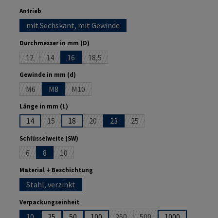
auswählen
Antrieb
mit Sechskant, mit Gewinde
auswählen
Durchmesser in mm (D)
12
14
16
18,5
(Diese Option ist zurzeit nicht verfügbar.)
(Diese Option ist zurzeit nicht verfügbar.)
(Diese Option ist zurzeit nicht verfügbar.)
auswählen
Gewinde in mm (d)
M6
M8
M10
(Diese Option ist zurzeit nicht verfügbar.)
(Diese Option ist zurzeit nicht verfügbar.)
auswählen
Länge in mm (L)
14
15
18
20
23
25
(Diese Option ist zurzeit nicht verfügbar.)
(Diese Option ist zurzeit nicht verfügbar.)
(Diese Option ist zurzeit nich
auswählen
Schlüsselweite (SW)
6
8
10
(Diese Option ist zurzeit nicht verfügbar.)
(Diese Option ist zurzeit nicht verfügbar.)
auswählen
Material + Beschichtung
Stahl, verzinkt
auswählen
Verpackungseinheit
10
25
50
100
250
500
1000