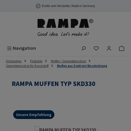
Zum Hauptinhalt springen
Direkt vom Hersteller, Made in Germany
Du hast 0 Produ
Navigation
Onlineshop
Produkte
Muffen / Gewindeeinsätze
Gewindeeinsätze für Kunststoff
Muffen aus Stahl mit Beschichtung
RAMPA MUFFEN TYP SKD330
Unsere Empfehlung
Bildergalerie überspringen