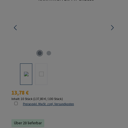
Regulärer Preis:
13,78 €
Inhalt:
10 Stück
(137,80 € / 100 Stück)
Preise exkl. MwSt. zzgl. Versandkosten
Über 20 lieferbar