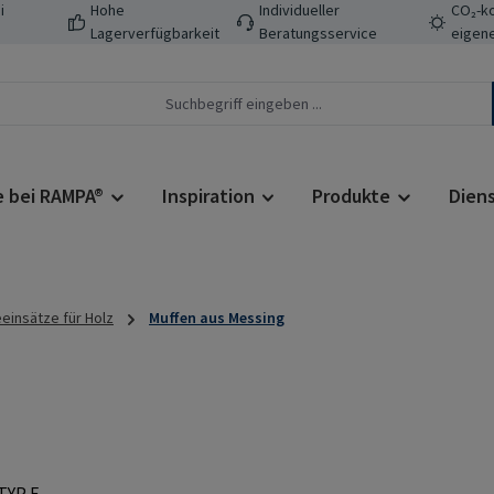
i
Hohe
Individueller
CO₂-ko
Lagerverfügbarkeit
Beratungsservice
eigene
e bei RAMPA®
Inspiration
Produkte
Dien
einsätze für Holz
Muffen aus Messing
Regulärer Prei