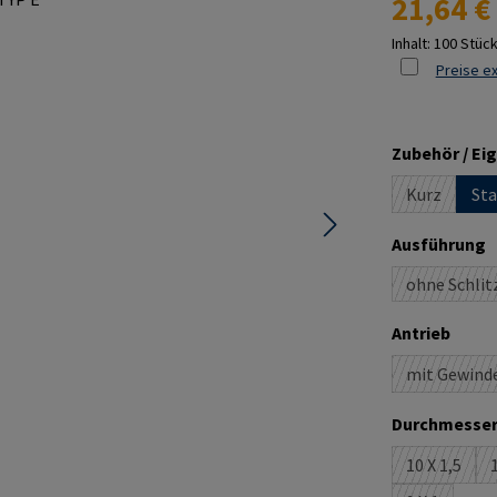
21,64 €
Inhalt:
100 Stüc
Preise ex
Zubehör / Ei
Kurz
Sta
(Diese Opti
a
Ausführung
ohne Schlit
(Diese 
ausw
Antrieb
mit Gewind
(Diese 
Durchmesser
10 X 1,5
1
(Diese Opt