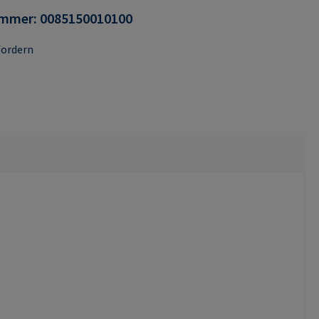
ummer:
0085150010100
fordern