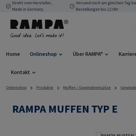
Direkt vom Hersteller,
Versand noch am gleichen Tag be
 Hauptinhalt springen
Zur Suche springen
Zur Hauptnavigation springen
Made in Germany
Bestellungen bis 12 Uhr
Home
Onlineshop
Über RAMPA®
Karrier
Kontakt
Onlineshop
Produkte
Muffen / Gewindeeinsätze
Gewinde
RAMPA MUFFEN TYP E
Bildergalerie überspringen