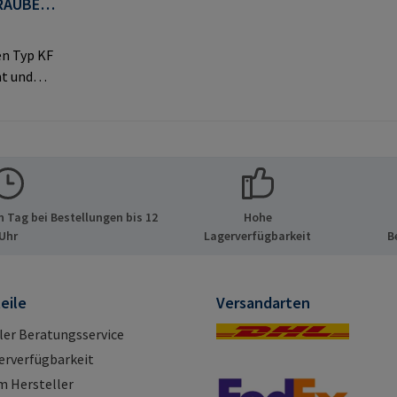
RAUBEN
n Typ KF
t und
kopf für
tellerinf
PA GmbH
ide 8
tschland
 Tag bei Bestellungen bis 12
Hohe
pa.com
Uhr
Lagerverfügbarkeit
B
eile
Versandarten
ller Beratungsservice
erverfügbarkeit
m Hersteller