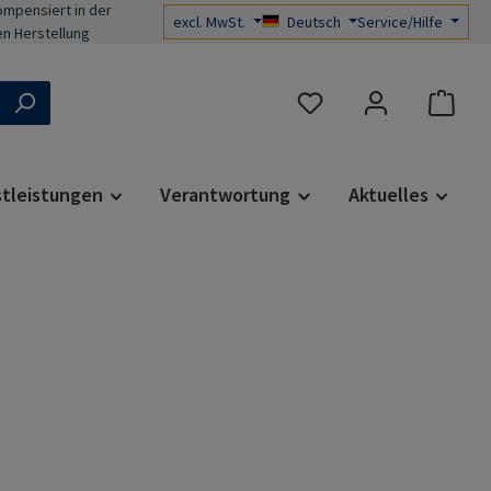
mpensiert in der
excl. MwSt.
Deutsch
Service/Hilfe
n Herstellung
Du hast 0 Produkte auf d
stleistungen
Verantwortung
Aktuelles
s: