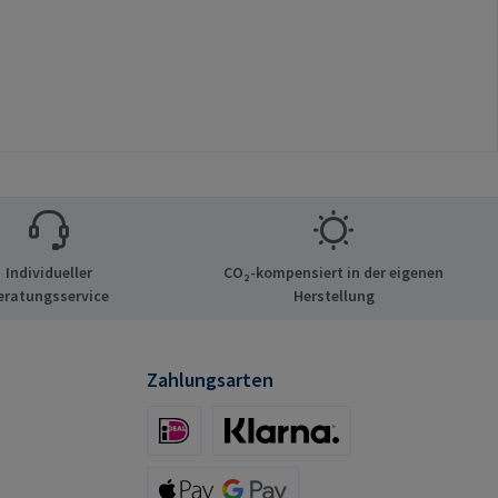
Individueller
CO₂-kompensiert in der eigenen
eratungsservice
Herstellung
Zahlungsarten
iDeal (via Stripe)
Klarna (via Stripe)