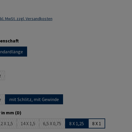
k
kl. MwSt. zzgl. Versandkosten
auswählen
genschaft
ndardlänge
on ist zurzeit nicht verfügbar.)
uswählen
z
Option ist zurzeit nicht verfügbar.)
ählen
e
mit Schlitz, mit Gewinde
Option ist zurzeit nicht verfügbar.)
auswählen
 in mm (D)
2 X 1,5
14 X 1,5
6,5 X 0,75
8 X 1,25
8 X 1
ion ist zurzeit nicht verfügbar.)
(Diese Option ist zurzeit nicht verfügbar.)
(Diese Option ist zurzeit nicht verfügbar.)
(Diese Option ist zurzeit nicht verfügbar.)