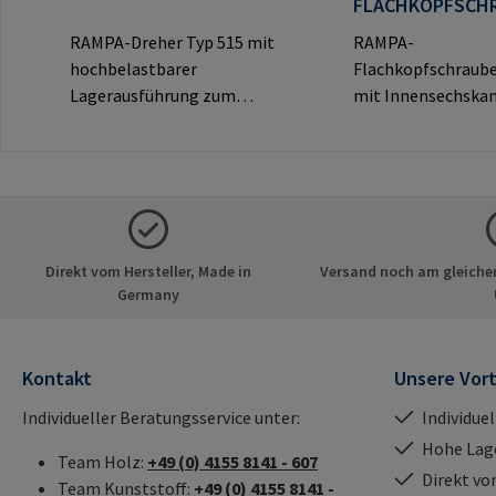
FLACHKOPFSCH
TYP KF
RAMPA-Dreher Typ 515 mit
RAMPA-
hochbelastbarer
Flachkopfschraube
Lagerausführung zum
mit Innensechskan
Eindrehen von RAMPA-
dekorativem Flach
Muffen über das
sichtbare
Innengewinde.
Verbindungen.Hers
Ausschließlich für Original-
ormationen: RAM
RAMPA-Muffen zu
& Co. KG Auf der He
verwenden.Herstellerinfor
21514 Büchen Deu
Direkt vom Hersteller, Made in
Versand noch am gleichen
mationen: RAMPA GmbH &
E-Mail: mail@ram
Germany
Co. KG Auf der Heide 8 21514
Büchen Deutschland E-Mail:
mail@rampa.com
Kontakt
Unsere Vort
Individueller Beratungsservice unter:
Individue
Hohe Lag
Team Holz:
+49 (0) 4155 8141 - 607
Direkt vo
Team Kunststoff:
+49 (0) 4155 8141 -