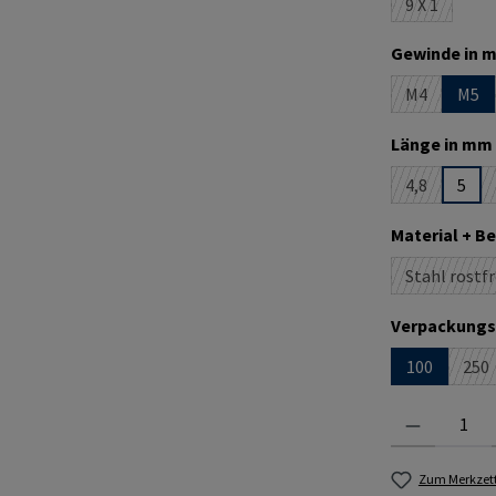
9 X 1
(Diese Optio
Gewinde in m
M4
M5
(Diese Optio
Länge in mm 
4,8
5
(Diese Optio
Material + B
Stahl rostfr
(D
Verpackungs
100
250
(Di
Produkt Anzahl:
Zum Merkzett