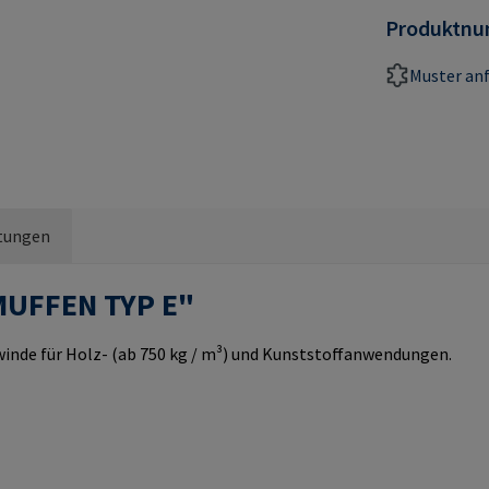
Produktn
Muster an
tungen
MUFFEN TYP E"
nde für Holz- (ab 750 kg / m³) und Kunststoffanwendungen.