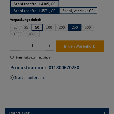
Stahl rostfrei 1.4305, CE
Stahl rostfrei 1.4571, CE
Stahl, verzinkt CE
auswählen
Verpackungseinheit
20
25
50
100
200
250
500
(Diese Option ist zurzeit nicht verfügbar.)
(Diese Option ist zurzeit nicht verfügbar.)
(Diese Option ist zurzeit nicht verfügbar.)
(Diese Option ist zurzeit nicht verf
(Diese Option ist 
1000
2000
(Diese Option ist zurzeit nicht verfügbar.)
(Diese Option ist zurzeit nicht verfügbar.)
Produkt Anzahl: Gib den gewünschten Wert ein oder benutze die Schaltflächen um die An
In den Warenkorb
Zum Merkzettel hinzufügen
Produktnummer:
011800670250
Muster anfordern
Beschreibung