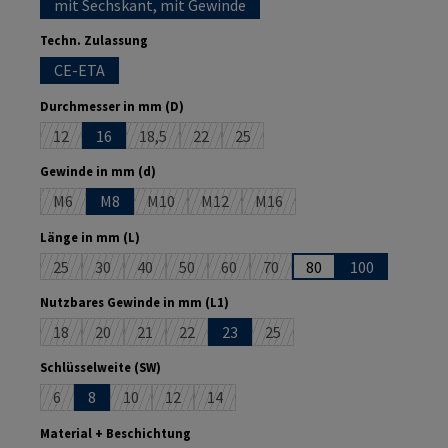
mit Sechskant, mit Gewinde
auswählen
Techn. Zulassung
CE-ETA
auswählen
Durchmesser in mm (D)
12
16
18,5
22
25
(Diese Option ist zurzeit nicht verfügbar.)
(Diese Option ist zurzeit nicht verfügbar.)
(Diese Option ist zurzeit nicht verfügbar.)
(Diese Option ist zurzeit nicht verf
auswählen
Gewinde in mm (d)
M6
M8
M10
M12
M16
(Diese Option ist zurzeit nicht verfügbar.)
(Diese Option ist zurzeit nicht verfügbar.)
(Diese Option ist zurzeit nicht verfügba
(Diese Option ist zurzeit nicht
auswählen
Länge in mm (L)
25
30
40
50
60
70
80
100
(Diese Option ist zurzeit nicht verfügbar.)
(Diese Option ist zurzeit nicht verfügbar.)
(Diese Option ist zurzeit nicht verfügbar.)
(Diese Option ist zurzeit nicht verfügbar.)
(Diese Option ist zurzeit nicht verfüg
(Diese Option ist zurzeit nicht
auswählen
Nutzbares Gewinde in mm (L1)
18
20
21
22
23
25
(Diese Option ist zurzeit nicht verfügbar.)
(Diese Option ist zurzeit nicht verfügbar.)
(Diese Option ist zurzeit nicht verfügbar.)
(Diese Option ist zurzeit nicht verfügbar.)
(Diese Option ist zurzeit nich
auswählen
Schlüsselweite (SW)
6
8
10
12
14
(Diese Option ist zurzeit nicht verfügbar.)
(Diese Option ist zurzeit nicht verfügbar.)
(Diese Option ist zurzeit nicht verfügbar.)
(Diese Option ist zurzeit nicht verfügba
auswählen
Material + Beschichtung