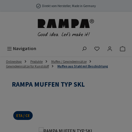
Zum Hauptinhalt springen
Direkt vom Hersteller, Made in Germany
Du hast 0 Produ
Navigation
Onlineshop
Produkte
Muffen / Gewindeeinsätze
Gewindeeinsätze für Kunststoff
Muffen aus Stahl mit Beschichtung
RAMPA MUFFEN TYP SKL
ETA / CE
Bildergalerie überspringen