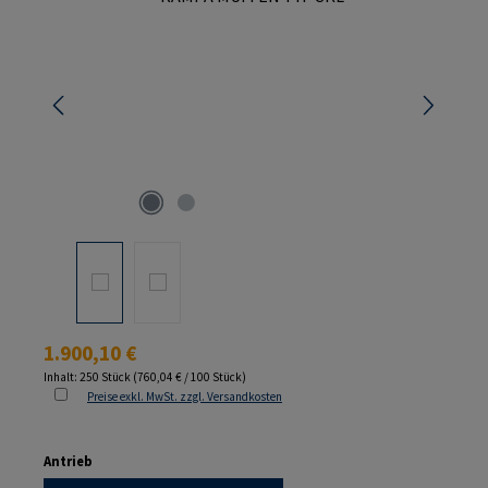
Regulärer Preis:
1.900,10 €
Inhalt:
250 Stück
(760,04 € / 100 Stück)
Preise exkl. MwSt. zzgl. Versandkosten
auswählen
Antrieb