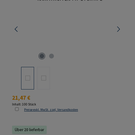
Regulärer Preis:
21,47 €
Inhalt:
100 Stück
Preise exkl. MwSt. zzgl. Versandkosten
Über 20 lieferbar