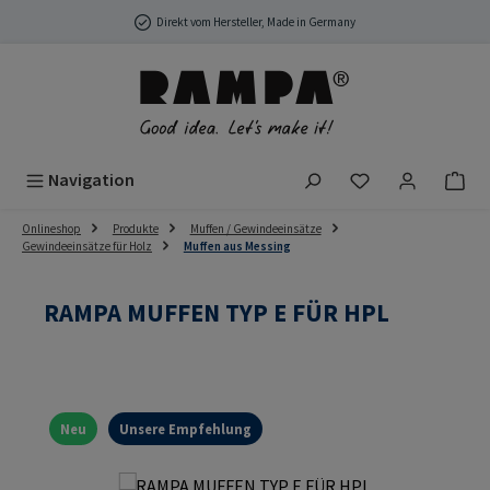
Zum Hauptinhalt springen
Direkt vom Hersteller, Made in Germany
Du hast 0 Produ
Navigation
Onlineshop
Produkte
Muffen / Gewindeeinsätze
Gewindeeinsätze für Holz
Muffen aus Messing
RAMPA MUFFEN TYP E FÜR HPL
Neu
Unsere Empfehlung
Bildergalerie überspringen