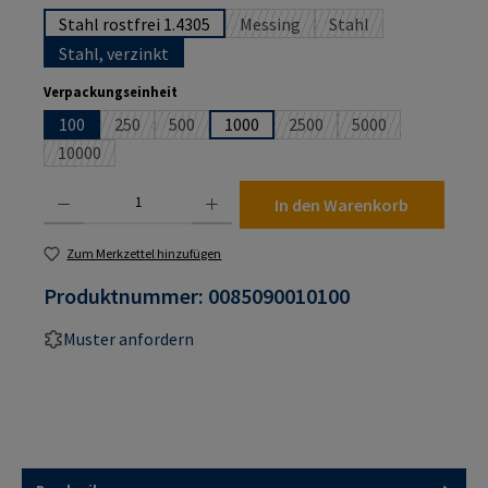
Stahl rostfrei 1.4305
Messing
Stahl
(Diese Option ist zurzeit nicht ver
(Diese Option ist zurz
Stahl, verzinkt
auswählen
Verpackungseinheit
100
250
500
1000
2500
5000
(Diese Option ist zurzeit nicht verfügbar.)
(Diese Option ist zurzeit nicht verfügbar.)
(Diese Option ist zurzeit nic
(Diese Option ist z
10000
(Diese Option ist zurzeit nicht verfügbar.)
Produkt Anzahl: Gib den gewünschten Wert ein oder benutze die Schaltflächen um die An
In den Warenkorb
Zum Merkzettel hinzufügen
Produktnummer:
0085090010100
Muster anfordern