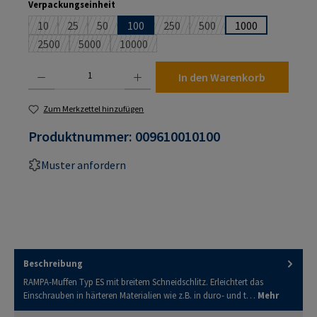
auswählen
Verpackungseinheit
10
25
50
100
250
500
1000
(Diese Option ist zurzeit nicht verfügbar.)
(Diese Option ist zurzeit nicht verfügbar.)
(Diese Option ist zurzeit nicht verfügbar.)
(Diese Option ist zurzeit nicht verf
(Diese Option ist zurzeit n
2500
5000
10000
(Diese Option ist zurzeit nicht verfügbar.)
(Diese Option ist zurzeit nicht verfügbar.)
(Diese Option ist zurzeit nicht verfügbar.)
Produkt Anzahl: Gib den gewünschten Wert ein oder benutze die Schaltflächen um die An
In den Warenkorb
Zum Merkzettel hinzufügen
Produktnummer:
009610010100
Muster anfordern
Beschreibung
RAMPA-Muffen Typ ES mit breitem Schneidschlitz. Erleichtert das
Einschrauben in härteren Materialien wie z.B. in duro- und t…
Mehr