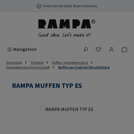
Zum Hauptinhalt springen
Direkt vom Hersteller, Made in Germany
Du hast 0 Produ
Navigation
Onlineshop
Produkte
Muffen / Gewindeeinsätze
Gewindeeinsätze für Kunststoff
Muffen aus Stahl mit Beschichtung
RAMPA MUFFEN TYP ES
Bildergalerie überspringen