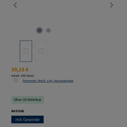
Regulärer Preis:
30,15 €
Inhalt:
100 Stück
Preise exkl. MwSt. zzgl. Versandkosten
Über 20 lieferbar
auswählen
Antrieb
mit Gewinde