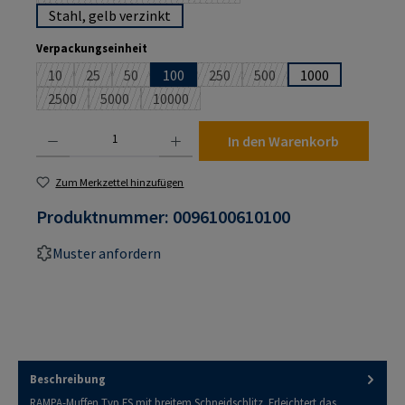
Stahl, gelb verzinkt
auswählen
Verpackungseinheit
10
25
50
100
250
500
1000
(Diese Option ist zurzeit nicht verfügbar.)
(Diese Option ist zurzeit nicht verfügbar.)
(Diese Option ist zurzeit nicht verfügbar.)
(Diese Option ist zurzeit nicht verf
(Diese Option ist zurzeit n
2500
5000
10000
(Diese Option ist zurzeit nicht verfügbar.)
(Diese Option ist zurzeit nicht verfügbar.)
(Diese Option ist zurzeit nicht verfügbar.)
Produkt Anzahl: Gib den gewünschten Wert ein oder benutze die Schaltflächen um die An
In den Warenkorb
Zum Merkzettel hinzufügen
Produktnummer:
0096100610100
Muster anfordern
Beschreibung
RAMPA-Muffen Typ ES mit breitem Schneidschlitz. Erleichtert das