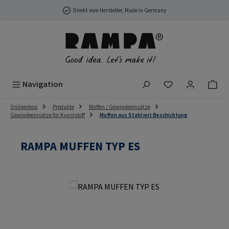
Zum Hauptinhalt springen
Direkt vom Hersteller, Made in Germany
Du hast 0 Produ
Navigation
Onlineshop
Produkte
Muffen / Gewindeeinsätze
Gewindeeinsätze für Kunststoff
Muffen aus Stahl mit Beschichtung
RAMPA MUFFEN TYP ES
Bildergalerie überspringen