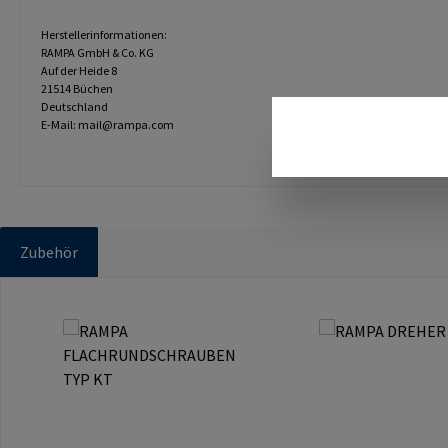
Herstellerinformationen:
RAMPA GmbH & Co. KG
Auf der Heide 8
21514 Büchen
Deutschland
E-Mail: mail@rampa.com
Zubehör
Produktgalerie überspringen