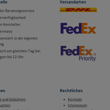
eile
Versandarten
ller Beratungsservice
erverfügbarkeit
m Hersteller
Germany
nsiert in der eigenen
ung
och am gleichen Tag bei
gen bis 12 Uhr
nen
Rechtliches
g und Gebühren
Kontakt
sarten
Impressum