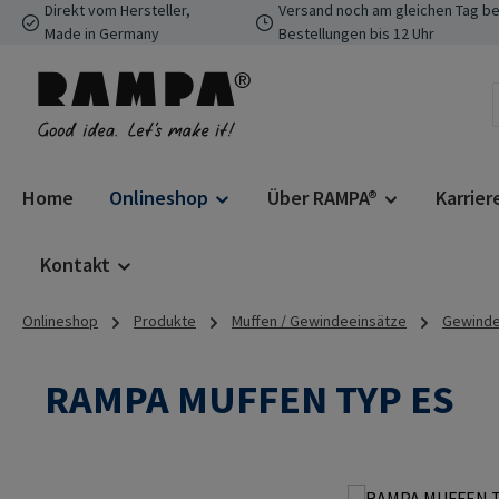
Direkt vom Hersteller,
Versand noch am gleichen Tag be
 Hauptinhalt springen
Zur Suche springen
Zur Hauptnavigation springen
Made in Germany
Bestellungen bis 12 Uhr
Home
Onlineshop
Über RAMPA®
Karrier
Kontakt
Onlineshop
Produkte
Muffen / Gewindeeinsätze
Gewindee
RAMPA MUFFEN TYP ES
Bildergalerie überspringen