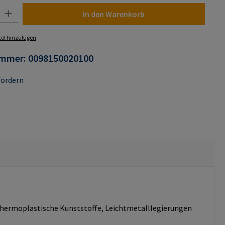
 Gib den gewünschten Wert ein oder benutze die Schaltflächen um die Anza
In den Warenkorb
el hinzufügen
ummer:
0098150020100
fordern
d thermoplastische Kunststoffe, Leichtmetalllegierungen