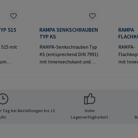
YP 515
RAMPA SENKSCHRAUBEN
RAMPA
TYP KS
FLACHK
TYP KF
 515 mit
RAMPA-Senkschrauben Typ
RAMPA-
KS (entsprechend DIN 7991)
Flachkop
zum
mit Innensechskant und
mit Inne
MPA-
dekorativem Senkkopf für
dekorati
sichtbare
sichtbar
Verbindungen.Herstellerinf
Verbindu
Original-
ormationen: RAMPA GmbH
ormatio
& Co. KG Auf der Heide 8
& Co. KG 
lerinfor
21514 Büchen Deutschland
21514 Bü
 Tag bei Bestellungen bis 12
Hohe
 GmbH &
E-Mail: mail@rampa.com
E-Mail: 
Uhr
Lagerverfügbarkeit
B
de 8 21514
d E-Mail: