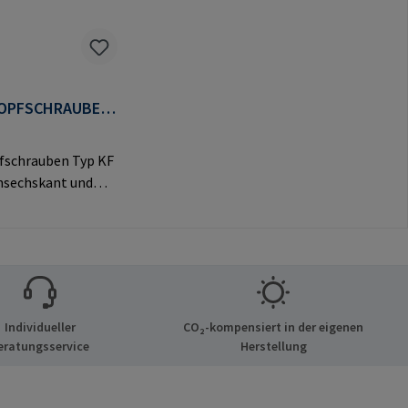
OPFSCHRAUBEN
fschrauben Typ KF
nsechskant und
vem Flachkopf für
e
ngen.Herstellerinf
nen: RAMPA GmbH
Auf der Heide 8
chen Deutschland
Individueller
CO₂-kompensiert in der eigenen
mail@rampa.com
eratungsservice
Herstellung