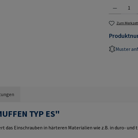
Produkt Anzahl:
Zum Merkzett
Produktn
Muster an
tungen
MUFFEN TYP ES"
rt das Einschrauben in härteren Materialien wie z.B. in duro- un