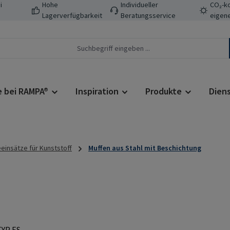
i
Hohe
Individueller
CO₂-ko
Lagerverfügbarkeit
Beratungsservice
eigene
e bei RAMPA®
Inspiration
Produkte
Dien
insätze für Kunststoff
Muffen aus Stahl mit Beschichtung
Regulärer Prei