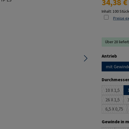
34,38 €
Inhalt:
100 Stüc
Preise ex
Über 20 liefer
ausw
Antrieb
mit Gewind
Durchmesser
10 X 1,5
(Diese Opt
26 X 1,5
3
(Diese Opt
6,5 X 0,75
(Diese Op
Gewinde in m