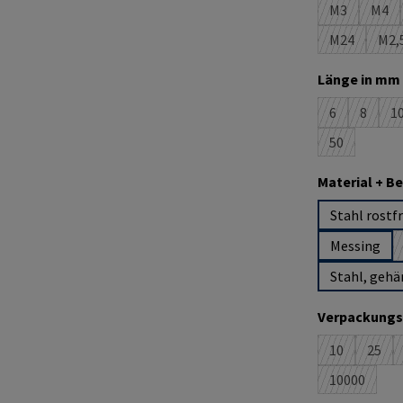
M3
M4
(Diese Optio
(Die
M24
M2,
(Diese Optio
(D
Länge in mm 
6
8
1
(Diese Option
(Diese O
(
50
(Diese Option
Material + B
Stahl rostfr
Messing
Stahl, gehä
Verpackungs
10
25
(Diese Option
(Dies
10000
(Diese Opti