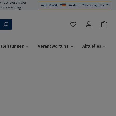
mpensiert in der
excl. MwSt.
Deutsch
Service/Hilfe
n Herstellung
Du hast 0 Produkte auf d
stleistungen
Verantwortung
Aktuelles
s: