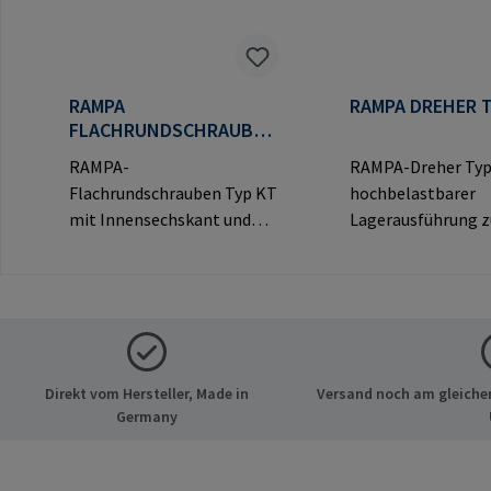
RAMPA
RAMPA DREHER T
FLACHRUNDSCHRAUBEN
TYP KT
RAMPA-
RAMPA-Dreher Typ
Flachrundschrauben Typ KT
hochbelastbarer
mit Innensechskant und
Lagerausführung 
dekorativem Rundkopf für
Eindrehen von RA
sichtbare
Muffen über das
Verbindungen.Herstellerinf
Innengewinde.
ormationen: RAMPA GmbH
Ausschließlich für 
& Co. KG Auf der Heide 8
RAMPA-Muffen zu
21514 Büchen Deutschland
verwenden.Herstel
Direkt vom Hersteller, Made in
Versand noch am gleichen
E-Mail: mail@rampa.com
mationen: RAMPA
Germany
Co. KG Auf der Hei
Büchen Deutschlan
mail@rampa.com