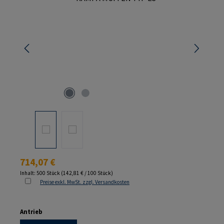
Regulärer Preis:
714,07 €
Inhalt:
500 Stück
(142,81 € / 100 Stück)
Preise exkl. MwSt. zzgl. Versandkosten
auswählen
Antrieb