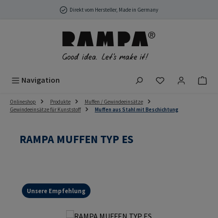
Zum Hauptinhalt springen
Direkt vom Hersteller, Made in Germany
Du hast 0 Produ
Navigation
Onlineshop
Produkte
Muffen / Gewindeeinsätze
Gewindeeinsätze für Kunststoff
Muffen aus Stahl mit Beschichtung
RAMPA MUFFEN TYP ES
Unsere Empfehlung
Bildergalerie überspringen