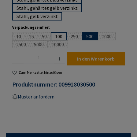
Stahl, gehärtet gelb verzinkt
Stahl, gelb verzinkt
auswählen
Verpackungseinheit
10
25
50
100
250
500
1000
(Diese Option ist zurzeit nicht verfügbar.)
(Diese Option ist zurzeit nicht verfügbar.)
(Diese Option ist zurzeit nicht verfügbar.)
(Diese Option ist zurzeit nicht verf
(Diese Option ist
2500
5000
10000
(Diese Option ist zurzeit nicht verfügbar.)
(Diese Option ist zurzeit nicht verfügbar.)
(Diese Option ist zurzeit nicht verfügbar.)
Produkt Anzahl: Gib den gewünschten Wert ein oder benutze die Schaltflächen um die An
In den Warenkorb
Zum Merkzettel hinzufügen
Produktnummer:
009918030500
Muster anfordern