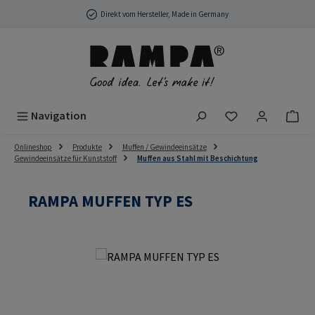
Zum Hauptinhalt springen
Direkt vom Hersteller, Made in Germany
Du hast 0 Produ
Navigation
Onlineshop
Produkte
Muffen / Gewindeeinsätze
Gewindeeinsätze für Kunststoff
Muffen aus Stahl mit Beschichtung
RAMPA MUFFEN TYP ES
Bildergalerie überspringen