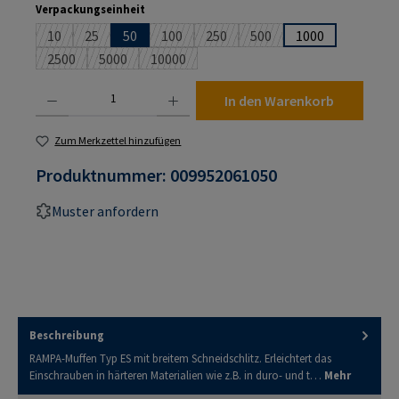
auswählen
Verpackungseinheit
10
25
50
100
250
500
1000
(Diese Option ist zurzeit nicht verfügbar.)
(Diese Option ist zurzeit nicht verfügbar.)
(Diese Option ist zurzeit nicht verfügbar.)
(Diese Option ist zurzeit nicht verf
(Diese Option ist zurzeit n
2500
5000
10000
(Diese Option ist zurzeit nicht verfügbar.)
(Diese Option ist zurzeit nicht verfügbar.)
(Diese Option ist zurzeit nicht verfügbar.)
Produkt Anzahl: Gib den gewünschten Wert ein oder benutze die Schaltflächen um die An
In den Warenkorb
Zum Merkzettel hinzufügen
Produktnummer:
009952061050
Muster anfordern
Beschreibung
RAMPA-Muffen Typ ES mit breitem Schneidschlitz. Erleichtert das
Einschrauben in härteren Materialien wie z.B. in duro- und t…
Mehr